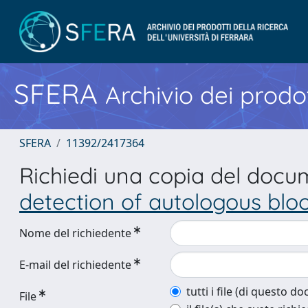
SFERA
Archivio dei prodot
SFERA
11392/2417364
Richiedi una copia del doc
detection of autologous bloo
Nome del richiedente
E-mail del richiedente
tutti i file (di questo 
File