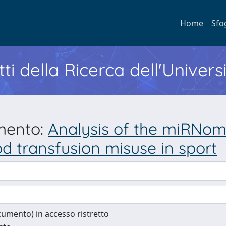
Home
Sfo
ti della Ricerca dell'Univers
umento:
Analysis of the miRNome
d transfusion misuse in sport
documento) in accesso ristretto