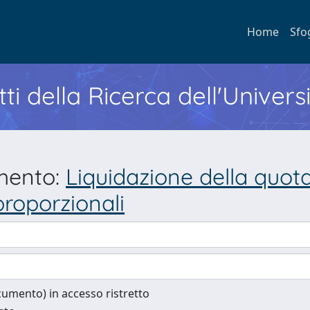
Home
Sfo
ti della Ricerca dell'Univers
umento:
Liquidazione della quota
proporzionali
documento) in accesso ristretto