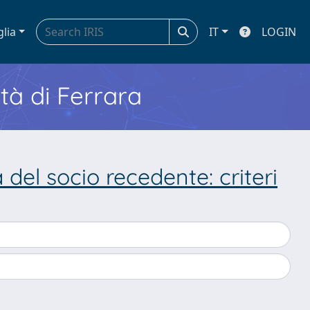
glia
IT
LOGIN
ità di Ferrara
 del socio recedente: criteri