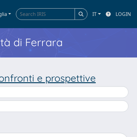
glia
IT
LOGIN
ità di Ferrara
Confronti e prospettive