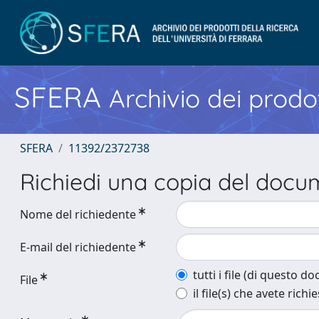
SFERA
Archivio dei prodot
SFERA
11392/2372738
Richiedi una copia del doc
Nome del richiedente
E-mail del richiedente
tutti i file (di questo 
File
il file(s) che avete richi