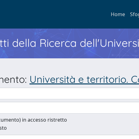
Home
Sfo
ti della Ricerca dell'Univers
umento:
Università e territorio. 
documento) in accesso ristretto
esto