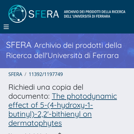
SFERA
Archivio dei prodotti della
Ricerca dell'Università di Ferrara
SFERA
11392/1197749
Richiedi una copia del
documento:
The photodynamic
effect of 5-(4-hydroxy-1-
butinyl)-2,2'-bithienyl on
dermatophytes