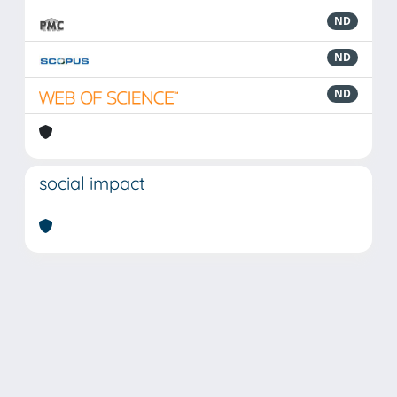
ND
ND
ND
social impact