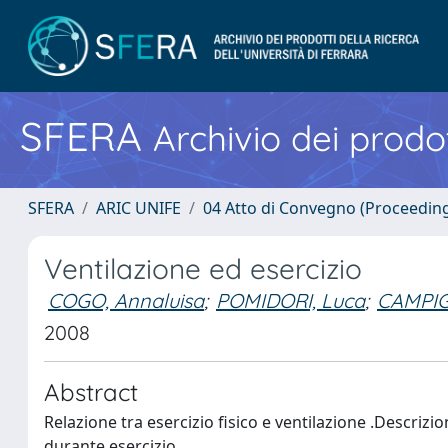
SFERA
Archivio dei prodot
SFERA
ARIC UNIFE
04 Atto di Convegno (Proceedin
Ventilazione ed esercizio
COGO, Annaluisa
;
POMIDORI, Luca
;
CAMPIG
2008
Abstract
Relazione tra esercizio fisico e ventilazione .Descrizi
durante esercizio.