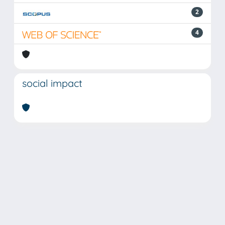
2
4
social impact
Powered by
IRIS
-
about IRIS
-