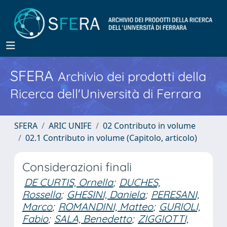
SFERA
Archivio dei prodotti della
Ricerca dell'Università di Ferrara
SFERA
ARIC UNIFE
02 Contributo in volume
02.1 Contributo in volume (Capitolo, articolo)
Considerazioni finali
DE CURTIS, Ornella
;
DUCHES,
Rossella
;
GHESINI, Daniela
;
PERESANI,
Marco
;
ROMANDINI, Matteo
;
GURIOLI,
Fabio
;
SALA, Benedetto
;
ZIGGIOTTI,