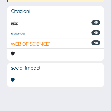
Citazioni
ND
ND
ND
social impact