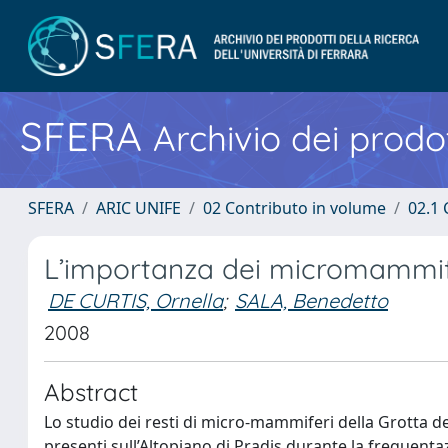
SFERA
Archivio dei prodot
SFERA
ARIC UNIFE
02 Contributo in volume
02.1 
L’importanza dei micromammife
DE CURTIS, Ornella
;
SALA, Benedetto
2008
Abstract
Lo studio dei resti di micro-mammiferi della Grotta d
presenti sull’Altopiano di Pradis durante la frequen