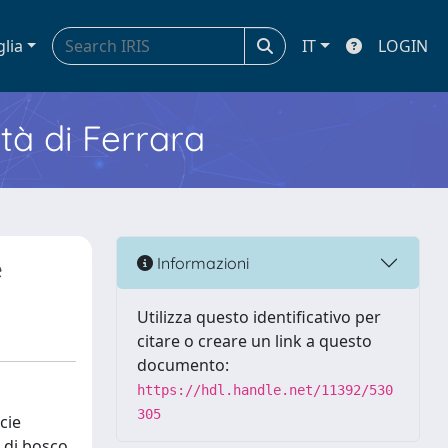
glia
IT
LOGIN
ità di Ferrara
e
Informazioni
Utilizza questo identificativo per
citare o creare un link a questo
documento:
https://hdl.handle.net/11392/530
305
cie
 di bosco