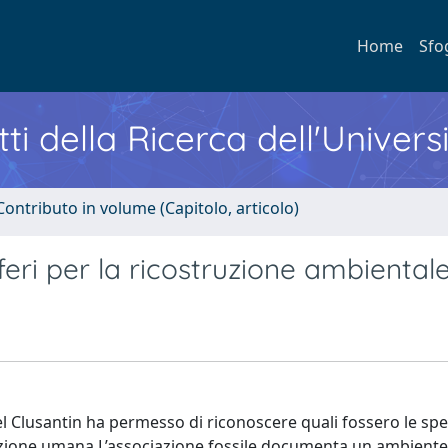
Home
Sfo
ti della Ricerca dell'Univers
Contributo in volume (Capitolo, articolo)
ri per la ricostruzione ambiental
el Clusantin ha permesso di riconoscere quali fossero le spe
tazione umana.L’associazione fossile documenta un ambiente