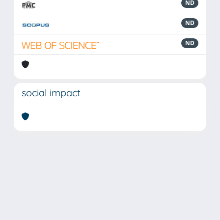
ND
ND
ND
social impact