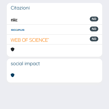
Citazioni
ND
ND
ND
social impact