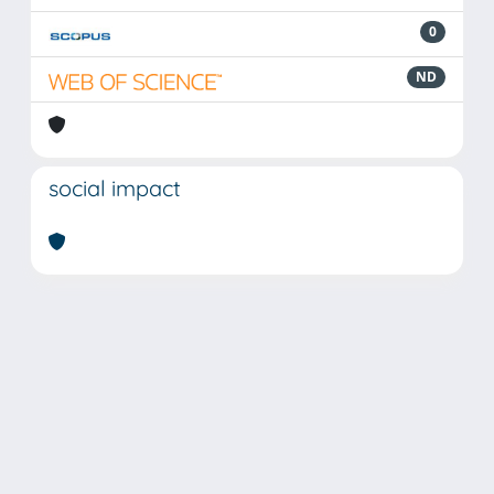
0
ND
social impact
Powered by
IRIS
-
about IRIS
-