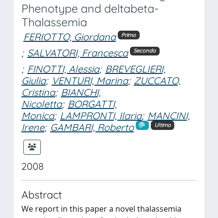
Phenotype and deltabeta-
Thalassemia
FERIOTTO, Giordana
Primo
;
SALVATORI, Francesca
Secondo
;
FINOTTI, Alessia
;
BREVEGLIERI,
Giulia
;
VENTURI, Marina
;
ZUCCATO,
Cristina
;
BIANCHI,
Nicoletta
;
BORGATTI,
Monica
;
LAMPRONTI, Ilaria
;
MANCINI,
Irene
;
GAMBARI, Roberto
Ultimo
2008
Abstract
We report in this paper a novel thalassemia