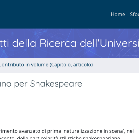
Home
Sfo
ti della Ricerca dell'Univers
Contributo in volume (Capitolo, articolo)
iano per Shakespeare
imento avanzato di prima 'naturalizzazione in scena', nel
ento, delle particolarità stilistiche shakespeariane