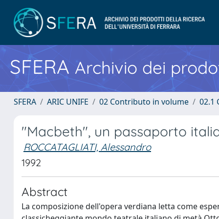
SFERA
Archivio dei prodot
SFERA
ARIC UNIFE
02 Contributo in volume
02.1 
"Macbeth", un passaporto ital
ROCCATAGLIATI, Alessandro
1992
Abstract
La composizione dell'opera verdiana letta come esper
classicheggiante mondo teatrale italiano di metà Ottoc