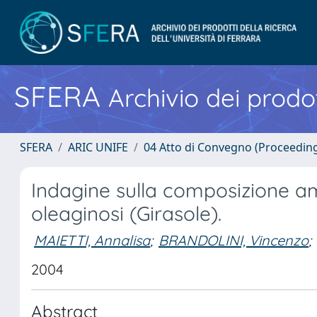
SFERA
Archivio dei prodot
SFERA
ARIC UNIFE
04 Atto di Convegno (Proceedin
Indagine sulla composizione am
oleaginosi (Girasole).
MAIETTI, Annalisa
;
BRANDOLINI, Vincenzo
;
2004
Abstract