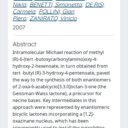
Nikla
;
BENETTI, Simonetta
;
DE RISI,
Carmela
;
POLLINI, Gian
Piero
;
ZANIRATO, Vinicio
2007
Abstract
Intramolecular Michael reaction of methyl
(R)-6-(tert -butoxycarbonylamino)oxy-4-
hydroxy-2-hexenoate, in turn obtained from
tert -butyl (R)-3-hydroxy-4-pentenoate, paved
the way to the synthesis of both enantiomers
of 2-oxa-6-azabicyclo[3.3.0]octan-3-one (the
Geissman-Waiss lactone), a precursor for
necine bases. Key intermediates in this
approach were represented by enantiomeric
bicyclic lactones incorporating a [1,2]-
oxazinane nucleus, which has been
conveniently used to install the pyrrolidine