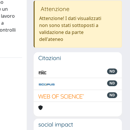
no
Attenzione
e un
l lavoro
Attenzione! I dati visualizzati
 a
non sono stati sottoposti a
ontrolli
validazione da parte
dell'ateneo
Citazioni
ND
ND
ND
social impact