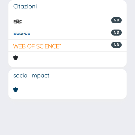
Citazioni
ND
ND
ND
social impact