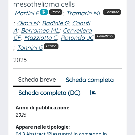
mesothelioma cells
Martini F
;
Tramarin ML
Primo
Secondo
;
Oimo M
;
Badiale G
;
Canuti
A
;
Borromeo ML
;
Cervellera
CF
;
Mazziotta C
;
Rotondo JC
Penultimo
;
Tonnini G
Ultimo
2025
Scheda breve
Scheda completa
Scheda completa (DC)
Anno di pubblicazione
2025
Appare nelle tipologie:
04.3 Abstract (Riassunto) in convegno in