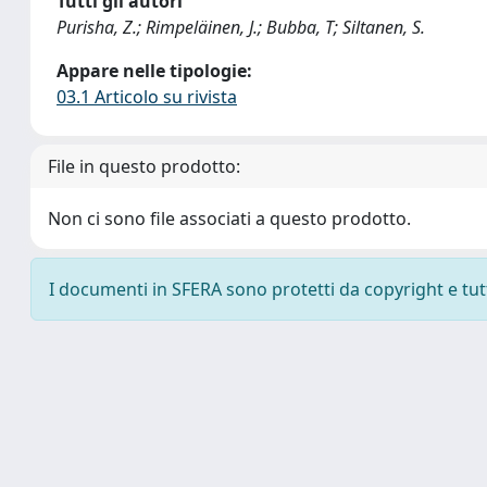
Tutti gli autori
Purisha, Z.; Rimpeläinen, J.; Bubba, T; Siltanen, S.
Appare nelle tipologie:
03.1 Articolo su rivista
File in questo prodotto:
Non ci sono file associati a questo prodotto.
I documenti in SFERA sono protetti da copyright e tutti 
Powered by
IRIS
-
about IRIS
-
Utilizzo dei cookie