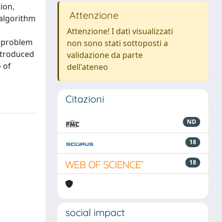
ion,
Attenzione
 algorithm
Attenzione! I dati visualizzati
t problem
non sono stati sottoposti a
ntroduced
validazione da parte
 of
dell'ateneo
Citazioni
ND
18
18
social impact