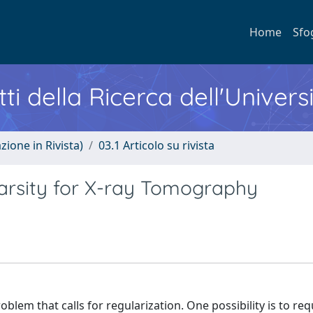
Home
Sfo
ti della Ricerca dell'Univers
zione in Rivista)
03.1 Articolo su rivista
arsity for X-ray Tomography
blem that calls for regularization. One possibility is to req