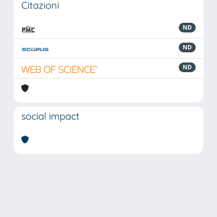
Citazioni
ND
ND
ND
social impact