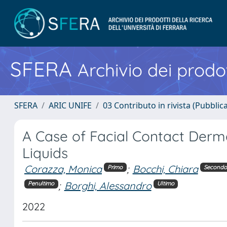
SFERA
Archivio dei prodot
SFERA
ARIC UNIFE
03 Contributo in rivista (Pubblica
A Case of Facial Contact Derma
Liquids
Corazza, Monica
;
Bocchi, Chiara
Primo
Secondo
;
Borghi, Alessandro
Penultimo
Ultimo
2022