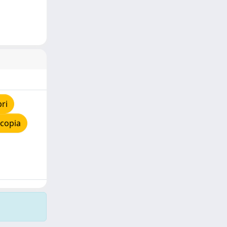
ri
 copia