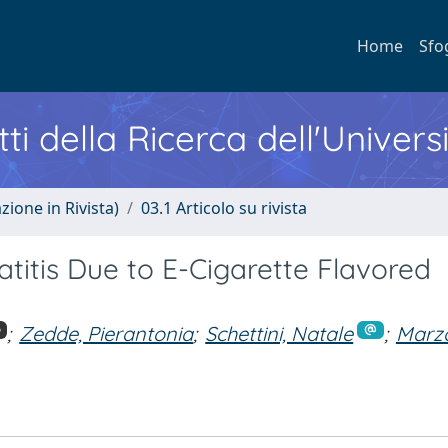
Home
Sfo
ti della Ricerca dell'Univers
zione in Rivista)
03.1 Articolo su rivista
titis Due to E-Cigarette Flavored
;
Zedde, Pierantonia
;
Schettini, Natale
;
Marzo