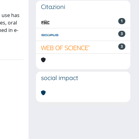
Citazioni
r use has
1
es, oral
ned in e-
3
3
social impact