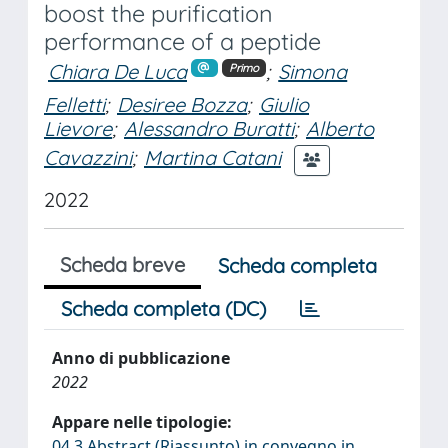
boost the purification
performance of a peptide
Chiara De Luca
;
Simona
Primo
Felletti
;
Desiree Bozza
;
Giulio
Lievore
;
Alessandro Buratti
;
Alberto
Cavazzini
;
Martina Catani
2022
Scheda breve
Scheda completa
Scheda completa (DC)
Anno di pubblicazione
2022
Appare nelle tipologie:
04.3 Abstract (Riassunto) in convegno in