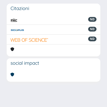
Citazioni
ND
ND
ND
social impact