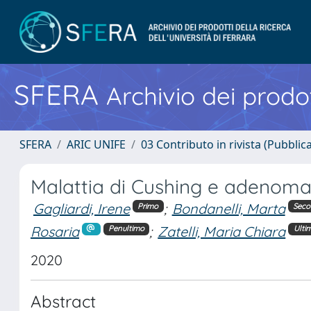
SFERA
Archivio dei prodot
SFERA
ARIC UNIFE
03 Contributo in rivista (Pubblica
Malattia di Cushing e adenoma i
Gagliardi, Irene
;
Bondanelli, Marta
Primo
Sec
Rosaria
;
Zatelli, Maria Chiara
Penultimo
Ulti
2020
Abstract