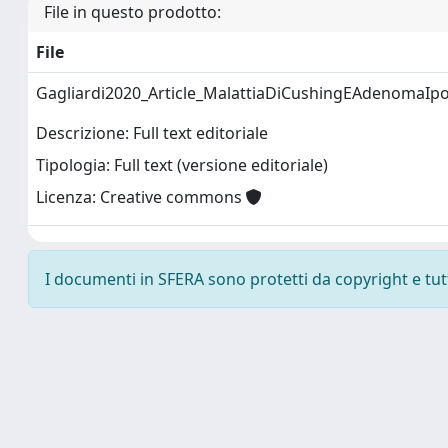
File in questo prodotto:
File
Gagliardi2020_Article_MalattiaDiCushingEAdenomaIpo
Descrizione: Full text editoriale
Tipologia: Full text (versione editoriale)
Licenza: Creative commons
I documenti in SFERA sono protetti da copyright e tutti 
Powered by
IRIS
-
about IRIS
-
Utilizzo dei cookie