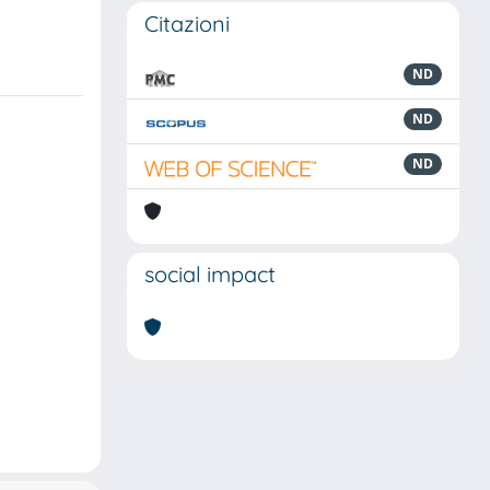
Citazioni
ND
ND
ND
social impact