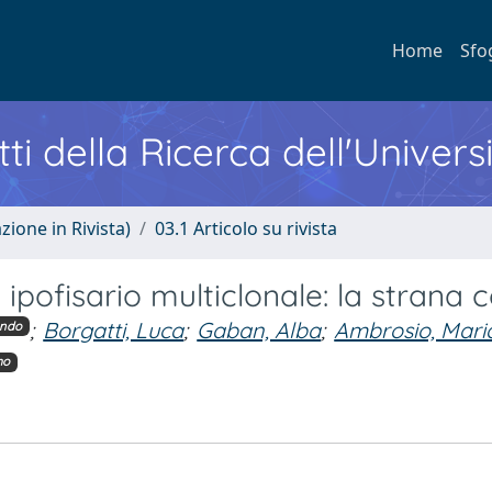
Home
Sfo
ti della Ricerca dell'Univers
zione in Rivista)
03.1 Articolo su rivista
pofisario multiclonale: la strana 
;
Borgatti, Luca
;
Gaban, Alba
;
Ambrosio, Mari
ondo
mo