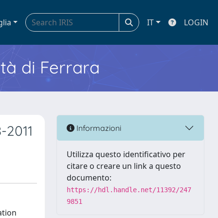
glia
IT
LOGIN
ità di Ferrara
8-2011
Informazioni
Utilizza questo identificativo per
citare o creare un link a questo
documento:
https://hdl.handle.net/11392/247
9851
ation