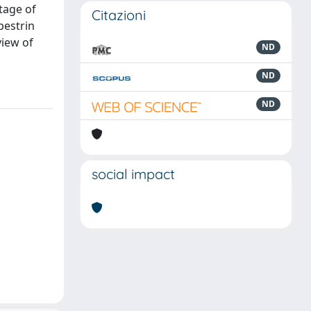
tage of
Citazioni
pestrin
view of
ND
ND
ND
social impact