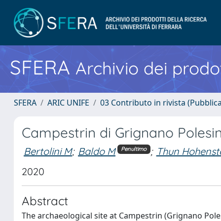
SFERA
Archivio dei prodot
SFERA
ARIC UNIFE
03 Contributo in rivista (Pubblica
Campestrin di Grignano Polesin
Bertolini M
;
Baldo M
;
Thun Hohenst
Penultimo
2020
Abstract
The archaeological site at Campestrin (Grignano Pol