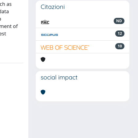
ch as
Citazioni
data
p
ND
yment of
est
12
10
social impact