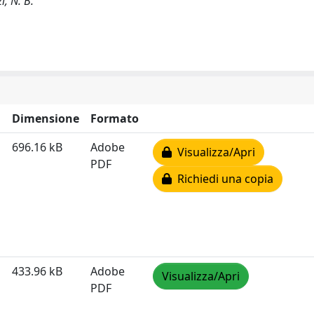
i, N. B.
Dimensione
Formato
696.16 kB
Adobe
Visualizza/Apri
PDF
Richiedi una copia
433.96 kB
Adobe
Visualizza/Apri
PDF