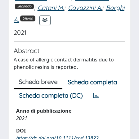
;
Catani M.
;
Cavazzini A.
;
Borghi
Secondo
A.
Ultimo
2021
Abstract
A case of allergic contact dermatitis due to
phenolic resins is reported.
Scheda breve
Scheda completa
Scheda completa (DC)
Anno di pubblicazione
2021
DOI
https://dx.doi.org/10.1111/cod.13822