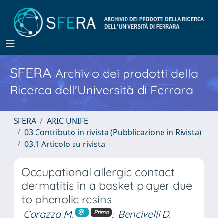
SFERA
Archivio dei prodotti della
Ricerca dell'Università di Ferrara
SFERA
ARIC UNIFE
03 Contributo in rivista (Pubblicazione in Rivista)
03.1 Articolo su rivista
Occupational allergic contact
dermatitis in a basket player due
to phenolic resins
Corazza M.
;
Bencivelli D.
Primo