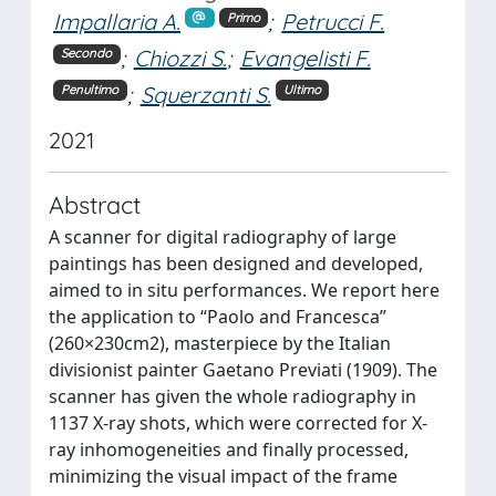
Impallaria A.
;
Petrucci F.
Primo
;
Chiozzi S.
;
Evangelisti F.
Secondo
;
Squerzanti S.
Penultimo
Ultimo
2021
Abstract
A scanner for digital radiography of large
paintings has been designed and developed,
aimed to in situ performances. We report here
the application to “Paolo and Francesca”
(260×230cm2), masterpiece by the Italian
divisionist painter Gaetano Previati (1909). The
scanner has given the whole radiography in
1137 X-ray shots, which were corrected for X-
ray inhomogeneities and finally processed,
minimizing the visual impact of the frame