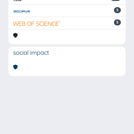
5
5
social impact
Powered by
IRIS
-
about IRIS
-