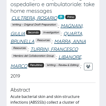
ospedaliero e ambulatoriale: take
home messages
CULTRERA, ROSARIO
Primo
;
MAGNANI,
Writing – Original Draft Preparation
GIULIA
;
QUARTA,
Secondo
Investigation
BRUNELLA
;
MARRA, ANNA
Resources
;
TURRINI, FRANCESCO
Resources
;
LIBANORE,
Membro del Collaboration Group
MARCO
;
Penultimo
Writing – Review & Editing
2019
Abstract
Acute bacterial skin and skin-structure
infections (ABSSSIs) collect a cluster of