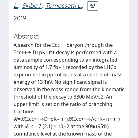
L.
;
Skiba I.
;
Tomassetti L.
;
2019
Abstract
A search for the Ξcc++ baryon through the
Ξcc++→ D+pK−π+ decay is performed with a
data sample corresponding to an integrated
luminosity of 1.7 fb−1 recorded by the LHCb
experiment in pp collisions at a centre-of-mass
energy of 13 TeV. No significant signal is
observed in the mass range from the kinematic
threshold of the decay to 3800 MeV/c2. An
upper limit is set on the ratio of branching
fractions
ℛ=ℬ(Ξcc++→D+pK−π+)ℬ(Ξcc++→Λc+K−π+π+)
with ℛ < 1.7 (2.1) × 10−2 at the 90% (95%)
confidence level at the known mass of the