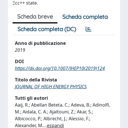
Ξcc++ state.
Scheda breve
Scheda completa
Scheda completa (DC)
Anno di pubblicazione
2019
DOI
https://dx.doi.org/10.1007/JHEP10(2019)124
Titolo della Rivista
JOURNAL OF HIGH ENERGY PHYSICS
Tutti gli autori
Aaij, R.; Abellan Beteta, C.; Adeva, B.; Adinolfi,
M.; Aidala, C. A.; Ajaltouni, Z.; Akar, S.;
Albicocco, P.; Albrecht, J.; Alessio, F.;
Alexander, M.
...
espandi