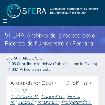
SFERA
Archivio dei prodotti della
Ricerca dell'Università di Ferrara
SFERA
ARIC UNIFE
03 Contributo in rivista (Pubblicazione in Rivista)
03.1 Articolo su rivista
A search for Ξcc++ → D+pK− π +
decays
Calabrese R.
;
Capriotti L.
;
Fiorini
M.
;
Luppi E.
;
Minzoni L.
;
Pappalardo L.