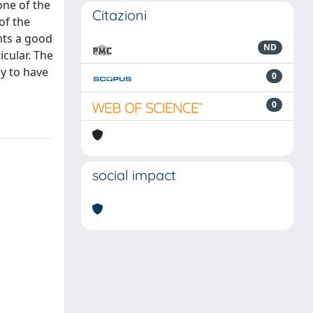
one of the
Citazioni
of the
nts a good
ND
icular. The
ly to have
0
0
social impact