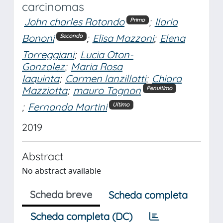
carcinomas
John charles Rotondo
;
Ilaria
Primo
Bononi
;
Elisa Mazzoni
;
Elena
Secondo
Torreggiani
;
Lucia Oton-
Gonzalez
;
Maria Rosa
Iaquinta
;
Carmen lanzillotti
;
Chiara
Mazziotta
;
mauro Tognon
Penultimo
;
Fernanda Martini
Ultimo
2019
Abstract
No abstract available
Scheda breve
Scheda completa
Scheda completa (DC)