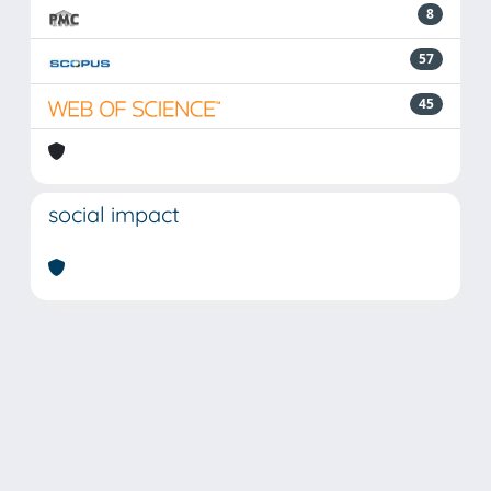
8
57
45
social impact