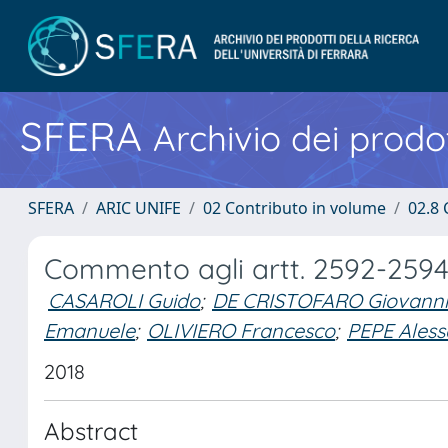
SFERA
Archivio dei prodot
SFERA
ARIC UNIFE
02 Contributo in volume
02.8 
Commento agli artt. 2592-2594 
CASAROLI Guido
;
DE CRISTOFARO Giovanni
Emanuele
;
OLIVIERO Francesco
;
PEPE Ales
2018
Abstract