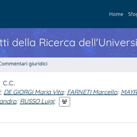
Home
Sfo
ti della Ricerca dell'Univers
Commentari giuridici
c.c.
;
DE GIORGI Maria Vita
;
FARNETI Marcello
;
MAYR
sandro
;
RUSSO Luigi
;