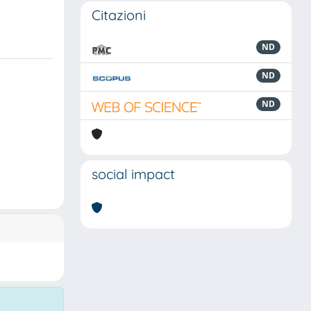
Citazioni
ND
ND
ND
social impact