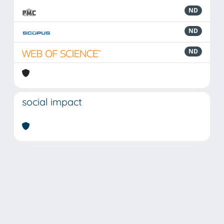
ND
ND
ND
social impact