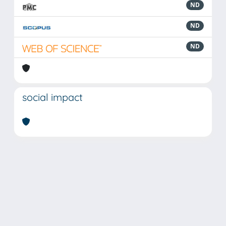
ND
ND
ND
social impact