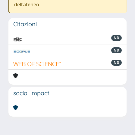
dell'ateneo
Citazioni
ND
ND
ND
social impact