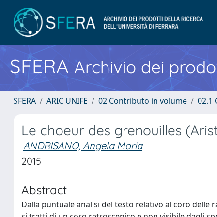
SFERA
Archivio dei prodot
SFERA
ARIC UNIFE
02 Contributo in volume
02.1 
Le choeur des grenouilles (Aris
ANDRISANO, Angela Maria
2015
Abstract
Dalla puntuale analisi del testo relativo al coro delle 
si tratti di un coro retroscenico e non visibile dagli sp