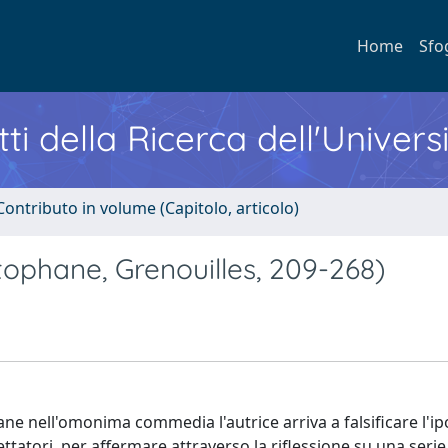
Home
Sfo
ti della Ricerca dell'Univers
Contributo in volume (Capitolo, articolo)
tophane, Grenouilles, 209-268)
rane nell'omonima commedia l'autrice arriva a falsificare l'ip
ettatori, per affermare attraverso la riflessione su una serie 