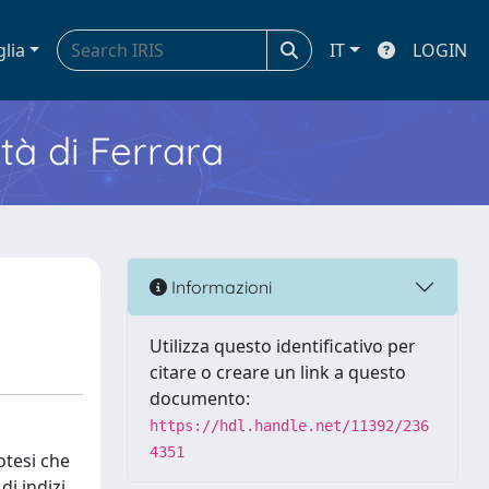
glia
IT
LOGIN
ità di Ferrara
Informazioni
Utilizza questo identificativo per
citare o creare un link a questo
documento:
https://hdl.handle.net/11392/236
4351
otesi che
di indizi