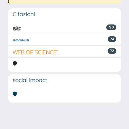
Citazioni
ND
74
72
social impact