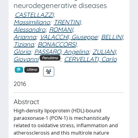
neurodegenerative diseases
CASTELLAZZI,
Massimiliano
;
TRENTINI,
Alessandro
;
ROMANI,
Arianna
;
VALACCHI, Giuseppe
;
BELLINI,
Tiziana
;
BONACCORSI,
Gloria
;
PASSARO, Angelina
;
ZULIANI,
Giovanni
;
CERVELLATI, Carlo
Penultimo
Ultimo
2016
Abstract
High-density lipoprotein (HDL)-bound
paraoxonase-1 (PON-1) is mechanistically
related to oxidative stress, inflammation and
atherosclerosis and this multirole nature