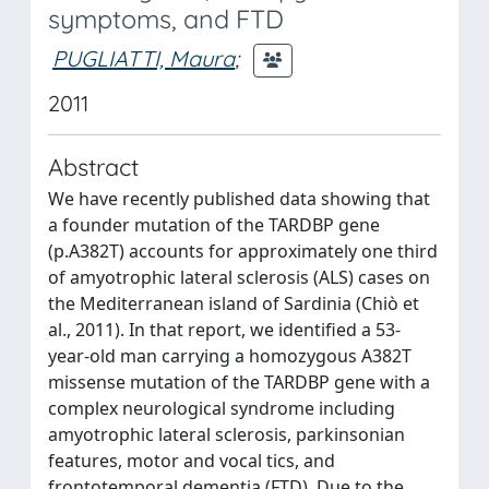
symptoms, and FTD
PUGLIATTI, Maura
;
2011
Abstract
We have recently published data showing that
a founder mutation of the TARDBP gene
(p.A382T) accounts for approximately one third
of amyotrophic lateral sclerosis (ALS) cases on
the Mediterranean island of Sardinia (Chiò et
al., 2011). In that report, we identified a 53-
year-old man carrying a homozygous A382T
missense mutation of the TARDBP gene with a
complex neurological syndrome including
amyotrophic lateral sclerosis, parkinsonian
features, motor and vocal tics, and
frontotemporal dementia (FTD). Due to the