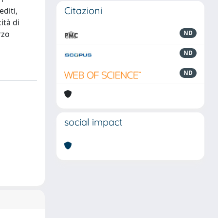
Citazioni
diti,
ità di
rzo
ND
ND
ND
social impact