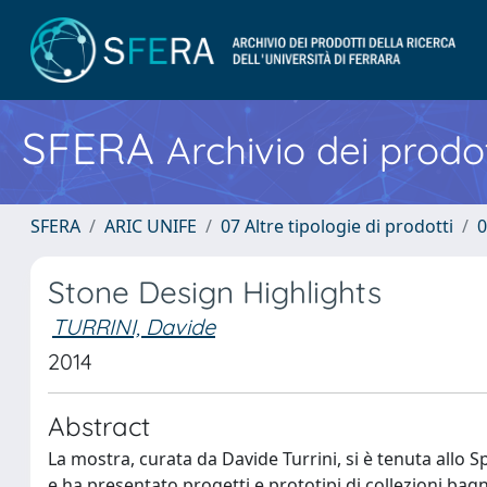
SFERA
Archivio dei prodot
SFERA
ARIC UNIFE
07 Altre tipologie di prodotti
0
Stone Design Highlights
TURRINI, Davide
2014
Abstract
La mostra, curata da Davide Turrini, si è tenuta all
e ha presentato progetti e prototipi di collezioni bagn