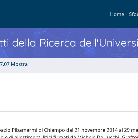
Home
Sfo
ti della Ricerca dell'Univers
7.07 Mostra
o Spazio Pibamarmi di Chiampo dal 21 novembre 2014 al 29 m
o e di allestimenti litici firmati da Michele De Lucchi, Grafto