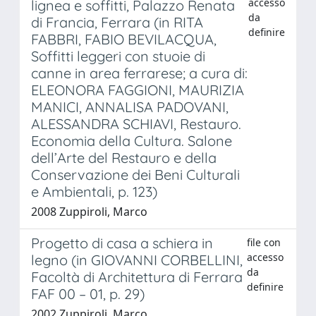
accesso
lignea e soffitti, Palazzo Renata
da
di Francia, Ferrara (in RITA
definire
FABBRI, FABIO BEVILACQUA,
Soffitti leggeri con stuoie di
canne in area ferrarese; a cura di:
ELEONORA FAGGIONI, MAURIZIA
MANICI, ANNALISA PADOVANI,
ALESSANDRA SCHIAVI, Restauro.
Economia della Cultura. Salone
dell’Arte del Restauro e della
Conservazione dei Beni Culturali
e Ambientali, p. 123)
2008 Zuppiroli, Marco
Progetto di casa a schiera in
file con
accesso
legno (in GIOVANNI CORBELLINI,
da
Facoltà di Architettura di Ferrara
definire
FAF 00 – 01, p. 29)
2002 Zuppiroli, Marco