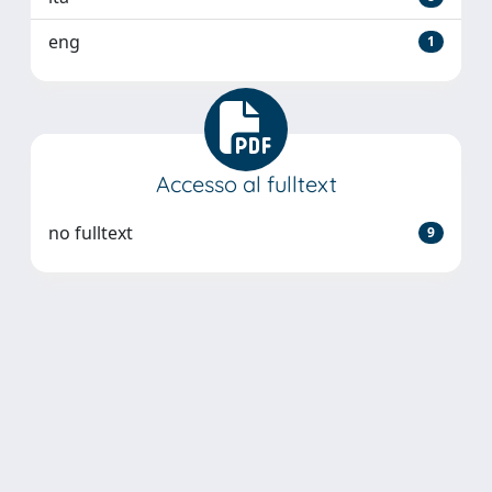
eng
1
Accesso al fulltext
no fulltext
9
Powered by
IRIS
-
about IRIS
-