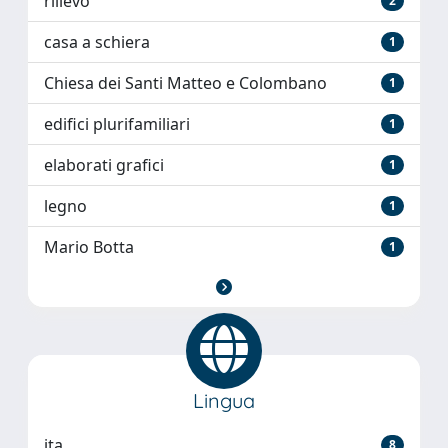
rilievo
2
casa a schiera
1
Chiesa dei Santi Matteo e Colombano
1
edifici plurifamiliari
1
elaborati grafici
1
legno
1
Mario Botta
1
Lingua
ita
8