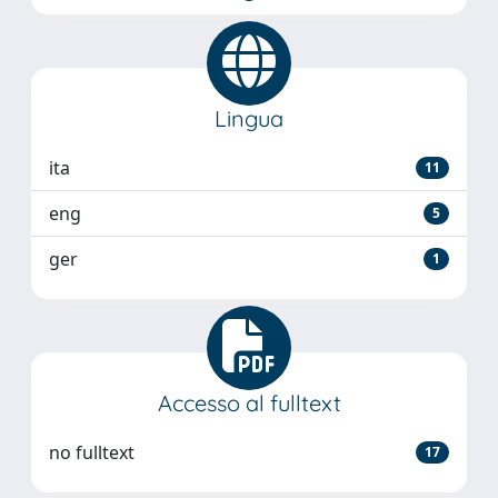
Lingua
ita
11
eng
5
ger
1
Accesso al fulltext
no fulltext
17