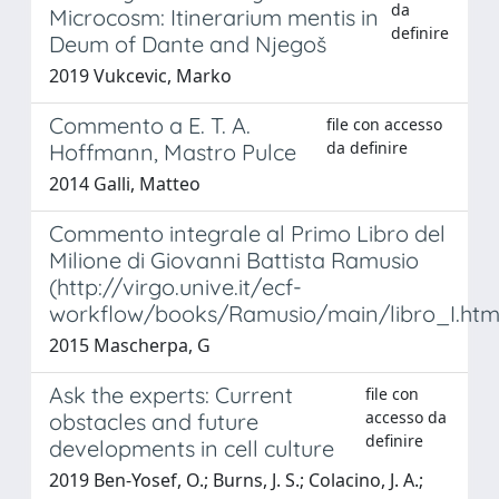
da
Microcosm: Itinerarium mentis in
definire
Deum of Dante and Njegoš
2019 Vukcevic, Marko
Commento a E. T. A.
file con accesso
da definire
Hoffmann, Mastro Pulce
2014 Galli, Matteo
Commento integrale al Primo Libro del
Milione di Giovanni Battista Ramusio
(http://virgo.unive.it/ecf-
workflow/books/Ramusio/main/libro_I.htm
2015 Mascherpa, G
Ask the experts: Current
file con
accesso da
obstacles and future
definire
developments in cell culture
2019 Ben-Yosef, O.; Burns, J. S.; Colacino, J. A.;