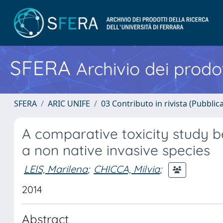
SFERA
Archivio dei prodot
SFERA
ARIC UNIFE
03 Contributo in rivista (Pubblica
A comparative toxicity study
a non native invasive species
LEIS, Marilena
;
CHICCA, Milvia
;
2014
Abstract