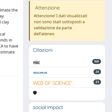
Attenzione
timate the
Attenzione! I dati visualizzati
ay
non sono stati sottoposti a
 clay
validazione da parte
dell'ateneo
cal
ends in
CA to have
Citazioni
estimate
ND
24
23
social impact