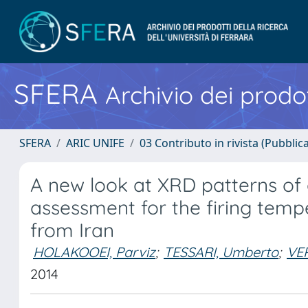
SFERA
Archivio dei prodot
SFERA
ARIC UNIFE
03 Contributo in rivista (Pubblica
A new look at XRD patterns of
assessment for the firing tempe
from Iran
HOLAKOOEI, Parviz
;
TESSARI, Umberto
;
VE
2014