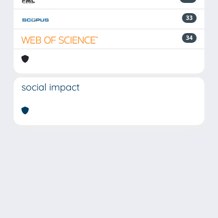
33
34
social impact
Powered by
IRIS
-
about IRIS
-