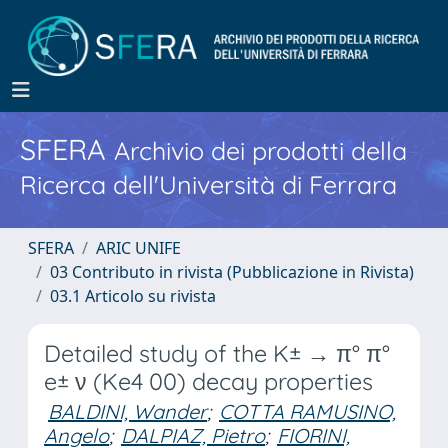
SFERA
Archivio dei prodotti della
Ricerca dell'Università di Ferrara
SFERA
ARIC UNIFE
03 Contributo in rivista (Pubblicazione in Rivista)
03.1 Articolo su rivista
Detailed study of the K± → π° π°
e± ν (Ke4 00) decay properties
BALDINI, Wander
;
COTTA RAMUSINO,
Angelo
;
DALPIAZ, Pietro
;
FIORINI,