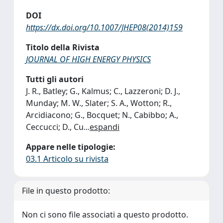
DOI
https://dx.doi.org/10.1007/JHEP08(2014)159
Titolo della Rivista
JOURNAL OF HIGH ENERGY PHYSICS
Tutti gli autori
J. R., Batley; G., Kalmus; C., Lazzeroni; D. J.,
Munday; M. W., Slater; S. A., Wotton; R.,
Arcidiacono; G., Bocquet; N., Cabibbo; A.,
Ceccucci; D., Cu
...
espandi
Appare nelle tipologie:
03.1 Articolo su rivista
File in questo prodotto:
Non ci sono file associati a questo prodotto.