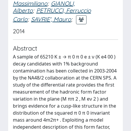
Massimiliano
;
GIANOLI,
Alberto
;
PETRUCCI, Ferruccio
Carlo
;
SAVRIE', Mauro
;
2014
Abstract
A sample of 65210 K ± → π 0 π 0 e ± ν (K e4 00 )
decay candidates with 1% background
contamination has been collected in 2003-2004
by the NA48/2 collaboration at the CERN SPS. A
study of the differential rate provides the first
measurement of the hadronic form factor
variation in the plane (M ππ 2 , M eν 2 ) and
brings evidence for a cusp-like structure in the
distribution of the squared π 0 π 0 invariant
mass around 4m2π+ . Exploiting a model
independent description of this form factor,