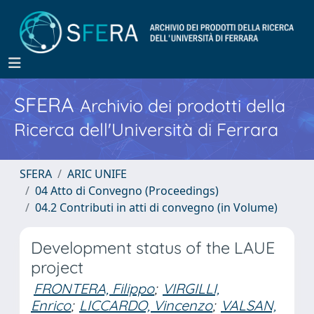
SFERA
Archivio dei prodotti della
Ricerca dell'Università di Ferrara
SFERA
ARIC UNIFE
04 Atto di Convegno (Proceedings)
04.2 Contributi in atti di convegno (in Volume)
Development status of the LAUE
project
FRONTERA, Filippo
;
VIRGILLI,
Enrico
;
LICCARDO, Vincenzo
;
VALSAN,